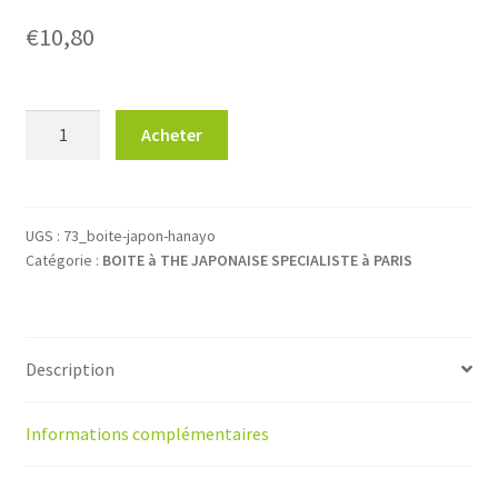
€
10,80
quantité
Acheter
de
Boîte
à
thé
UGS :
73_boite-japon-hanayo
Catégorie :
BOITE à THE JAPONAISE SPECIALISTE à PARIS
japonaise
Hanayo
100g
premier
Description
modèle
Informations complémentaires