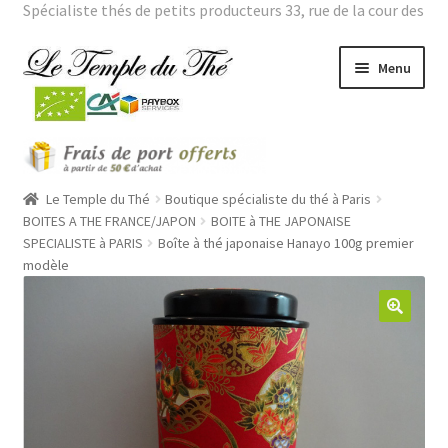
Spécialiste thés de petits producteurs 33, rue de la cour des
noues 75020 Paris Tél. : 01 43 66 01 98 |
Mon compte
Aller
Aller
Menu
à
au
la
contenu
navigation
Ouvrir
THES BIO
le
menu
Ouvrir
Le Temple du Thé
Boutique spécialiste du thé à Paris
THES VERTS GRANDES ORIGINES
enfant
le
BOITES A THE FRANCE/JAPON
BOITE à THE JAPONAISE
SPECIALISTE à PARIS
Boîte à thé japonaise Hanayo 100g premier
menu
Ouvrir
THES PARFUMES
modèle
enfant
le
menu
Ouvrir
THEIERES
enfant
le
menu
ROOÏBOS
enfant