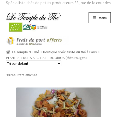
Spécialiste thés de petits producteurs 33, rue de la cour des
noues 75020 Paris Tél. : 01 43 66 01 98 |
Mon compte
Aller
Aller
Menu
à
au
la
contenu
navigation
Ouvrir
THES BIO
le
menu
Ouvrir
Le Temple du Thé
Boutique spécialiste du thé à Paris
THES VERTS GRANDES ORIGINES
enfant
le
PLANTES, FRUITS SECHES ET ROOÏBOS (thés rouges)
menu
Ouvrir
THES PARFUMES
enfant
le
30 résultats affichés
menu
Ouvrir
THEIERES
enfant
le
menu
ROOÏBOS
enfant