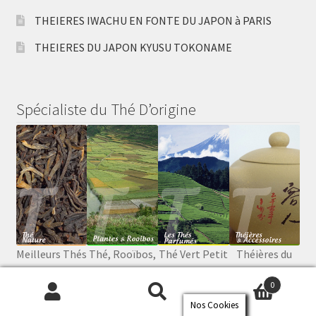
THEIERES IWACHU EN FONTE DU JAPON à PARIS
THEIERES DU JAPON KYUSU TOKONAME
Spécialiste du Thé D’origine
Meilleurs Thés
Thé, Rooïbos,
Thé Vert Petit
Théières du
de Paris
Plantes
Producteur
Japon, de
0
Chine …
Nos Cookies