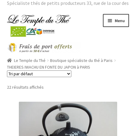
Spécialiste thés de petits producteurs 33, rue de la cour des
noues 75020 Paris Tél. : 01 43 66 01 98 |
Mon compte
Aller
Aller
Menu
à
au
la
contenu
navigation
Ouvrir
THES BIO
le
menu
Ouvrir
Le Temple du Thé
Boutique spécialiste du thé à Paris
THES VERTS GRANDES ORIGINES
enfant
le
THEIERES IWACHU EN FONTE DU JAPON à PARIS
menu
Ouvrir
THES PARFUMES
enfant
le
22 résultats affichés
menu
Ouvrir
THEIERES
enfant
le
menu
THEIERES IWACHU EN FONTE DU JAPON
enfant
Théière en fonte du Japon WAZUKU