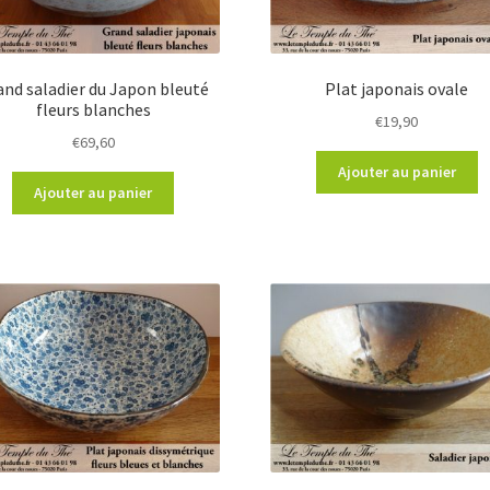
and saladier du Japon bleuté
Plat japonais ovale
fleurs blanches
€
19,90
€
69,60
Ajouter au panier
Ajouter au panier