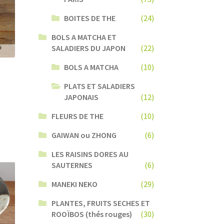
BOITES DE THE
(24)
BOLS A MATCHA ET
SALADIERS DU JAPON
(22)
BOLS A MATCHA
(10)
s
PLATS ET SALADIERS
JAPONAIS
(12)
FLEURS DE THE
(10)
GAIWAN ou ZHONG
(6)
LES RAISINS DORES AU
SAUTERNES
(6)
MANEKI NEKO
(29)
PLANTES, FRUITS SECHES ET
ROOÏBOS (thés rouges)
(30)