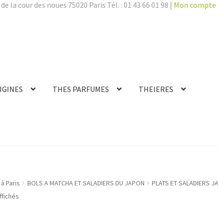
de la cour des noues 75020 Paris Tél. : 01 43 66 01 98 |
Mon compte
IGINES
THES PARFUMES
THEIERES
à Paris
BOLS A MATCHA ET SALADIERS DU JAPON
PLATS ET SALADIERS J
ffichés