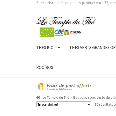
Spécialiste thés de petits producteurs 33, rue 
Aller
Aller
à
au
la
contenu
navigation
THES BIO
THES VERTS GRANDES OR
ROOÏBOS
Le Temple du Thé
Boutique spécialiste du thé 
12 résultats a