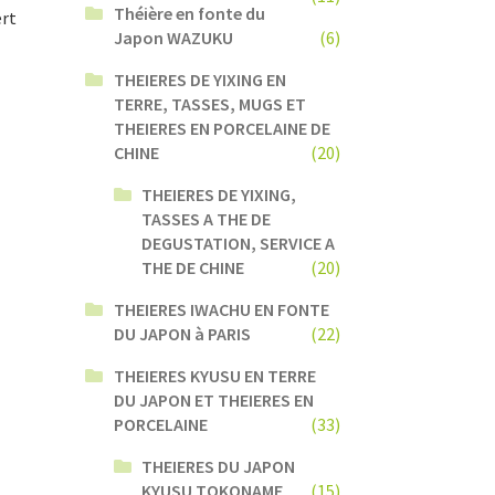
Théière en fonte du
ert
Japon WAZUKU
(6)
THEIERES DE YIXING EN
TERRE, TASSES, MUGS ET
THEIERES EN PORCELAINE DE
CHINE
(20)
THEIERES DE YIXING,
TASSES A THE DE
DEGUSTATION, SERVICE A
THE DE CHINE
(20)
THEIERES IWACHU EN FONTE
DU JAPON à PARIS
(22)
THEIERES KYUSU EN TERRE
DU JAPON ET THEIERES EN
PORCELAINE
(33)
THEIERES DU JAPON
KYUSU TOKONAME
(15)