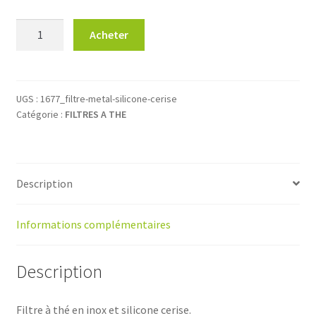
quantité
Acheter
de
Filtre
à
thé
UGS :
1677_filtre-metal-silicone-cerise
Catégorie :
FILTRES A THE
en
inox
et
silicone
Description
cerise.
Informations complémentaires
Description
Filtre à thé en inox et silicone cerise.