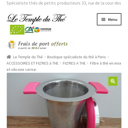
Spécialiste thés de petits producteurs 33, rue de la cour des
noues 75020 Paris Tél. : 01 43 66 01 98 |
Mon compte
Aller
Aller
Menu
à
au
la
contenu
navigation
Ouvrir
THES BIO
le
menu
Ouvrir
Le Temple du Thé
Boutique spécialiste du thé à Paris
THES VERTS GRANDES ORIGINES
enfant
le
ACCESSOIRES ET FILTRES à THE
FILTRES A THE
Filtre à thé en inox
et silicone cerise.
menu
Ouvrir
THES PARFUMES
enfant
le
menu
Ouvrir
THEIERES
enfant
le
menu
ROOÏBOS
enfant