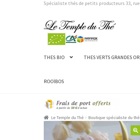
Spécialiste thés de petits producteurs 33, rue 
Aller
Aller
à
au
la
contenu
navigation
THES BIO
THES VERTS GRANDES OR
ROOÏBOS
Le Temple du Thé
Boutique spécialiste du thé 