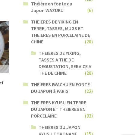
Théière en fonte du
Japon WAZUKU
(6)
THEIERES DE YIXING EN
TERRE, TASSES, MUGS ET
THEIERES EN PORCELAINE DE
CHINE
(20)
THEIERES DE YIXING,
TASSES A THE DE
DEGUSTATION, SERVICE A
THE DE CHINE
(20)
ci
THEIERES IWACHU EN FONTE
DU JAPON à PARIS
(22)
THEIERES KYUSU EN TERRE
DU JAPON ET THEIERES EN
PORCELAINE
(33)
THEIERES DU JAPON
KYUSU TOKONAME
(15)