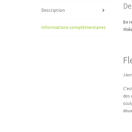
De
Description
En r
Informations complémentaires
thés
Fl
Jasm
C’es
des 
scul
deux