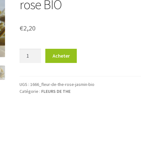
rose BIO
€
2,20
quantité
Acheter
de
Fleur
de
thé
UGS :
1666_fleur-de-the-rose-jasmin-bio
Catégorie :
FLEURS DE THE
Jasmin
et
rose
BIO