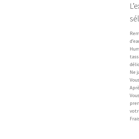
L’
sé
Remp
d’ea
Humi
tass
déli
Ne j
Vous
Aprè
Vous
pren
votr
Frai