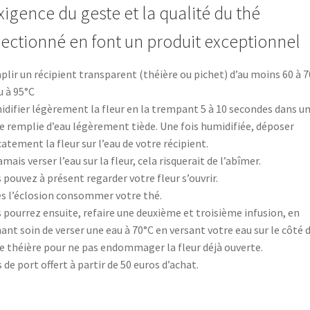
exigence du geste et la qualité du thé
lectionné en font un produit exceptionnel
lir un récipient transparent (théière ou pichet) d’au moins 60 à 7
u à 95°C
difier légèrement la fleur en la trempant 5 à 10 secondes dans u
e remplie d’eau légèrement tiède. Une fois humidifiée, déposer
catement la fleur sur l’eau de votre récipient.
amais verser l’eau sur la fleur, cela risquerait de l’abîmer.
 pouvez à présent regarder votre fleur s’ouvrir.
s l’éclosion consommer votre thé.
 pourrez ensuite, refaire une deuxième et troisième infusion, en
ant soin de verser une eau à 70°C en versant votre eau sur le côté 
e théière pour ne pas endommager la fleur déjà ouverte.
s de port offert à partir de 50 euros d’achat.