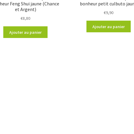
heur Feng Shui jaune (Chance
bonheur petit culbuto jau
et Argent)
€
9,90
€
8,80
Ajouter au panier
Ajouter au panier