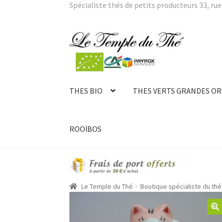
Spécialiste thés de petits producteurs 33, rue 
Aller
Aller
à
au
la
contenu
navigation
THES BIO
THES VERTS GRANDES OR
ROOÏBOS
Le Temple du Thé
Boutique spécialiste du thé 