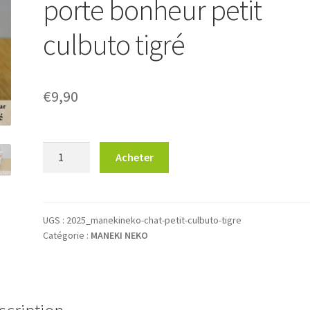
porte bonheur petit
culbuto tigré
€
9,90
quantité
Acheter
de
Maneki-
Neko
Le
UGS :
2025_manekineko-chat-petit-culbuto-tigre
Catégorie :
MANEKI NEKO
chat
porte
bonheur
petit
culbuto