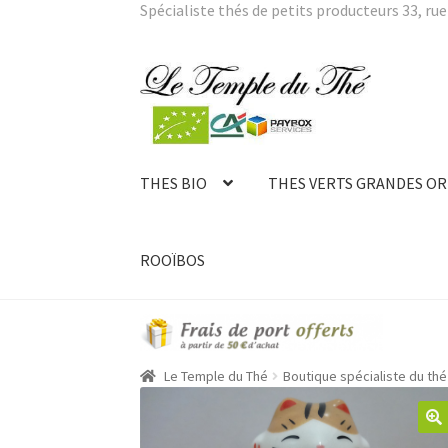
Spécialiste thés de petits producteurs 33, rue 
Aller
Aller
à
au
la
contenu
navigation
THES BIO
THES VERTS GRANDES OR
ROOÏBOS
Le Temple du Thé
Boutique spécialiste du thé 