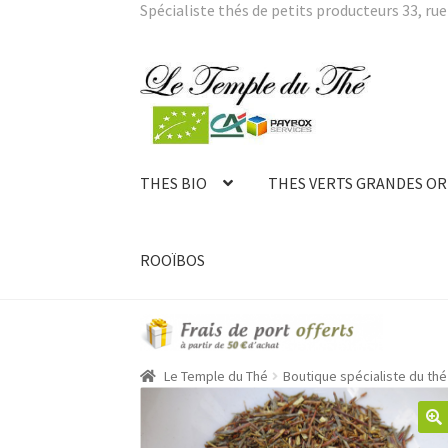
Spécialiste thés de petits producteurs 33, rue 
Aller
Aller
à
au
la
contenu
navigation
THES BIO
THES VERTS GRANDES OR
ROOÏBOS
Le Temple du Thé
Boutique spécialiste du thé 