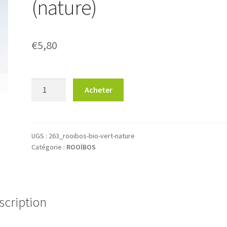
(nature)
€
5,80
quantité
Acheter
de
Rooïbos
BIO
:
UGS :
263_rooibos-bio-vert-nature
Catégorie :
ROOÏBOS
Vert
(nature)
scription