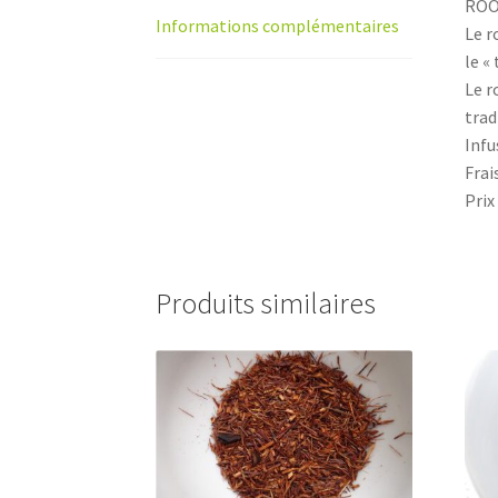
ROOI
Informations complémentaires
Le r
le « 
Le r
trad
Infu
Frai
Prix
Produits similaires