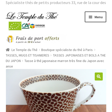
Spécialiste thés de petits producteurs 33, rue de la cour des
noues 75020 Paris Tél. : 01 43 66 01 98 |
Mon compte
Aller
Aller
Menu
à
au
la
contenu
navigation
Ouvrir
THES BIO
le
menu
Ouvrir
Le Temple du Thé
Boutique spécialiste du thé à Paris
THES VERTS GRANDES ORIGINES
enfant
le
TASSES, MUGS ET TISANIERES
TASSES JAPONAISES ET BOLS A THE
DU JAPON
Tasse à thé japonaise marron très fine du Japon avec
menu
Ouvrir
THES PARFUMES
anse
enfant
le
menu
Ouvrir
THEIERES
enfant
le
menu
ROOÏBOS
enfant