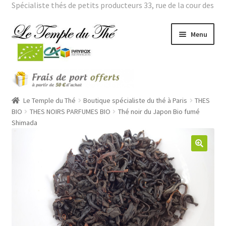
Spécialiste thés de petits producteurs 33, rue de la cour des
noues 75020 Paris Tél. : 01 43 66 01 98 |
Mon compte
Aller
Aller
Menu
à
au
la
contenu
navigation
Ouvrir
THES BIO
le
menu
Ouvrir
Le Temple du Thé
Boutique spécialiste du thé à Paris
THES
THES VERTS GRANDES ORIGINES
enfant
le
BIO
THES NOIRS PARFUMES BIO
Thé noir du Japon Bio fumé
Shimada
menu
Ouvrir
THES PARFUMES
enfant
le
menu
Ouvrir
THEIERES
enfant
le
menu
ROOÏBOS
enfant