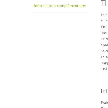
Th
Informations complémentaires
La b
cult
En 1
une 
Ce f
épai
Sa c
Le z
uniq
Thé 
Inf
Frai