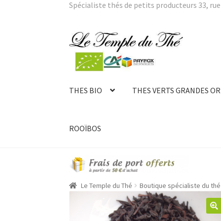
Spécialiste thés de petits producteurs 33, rue 
Aller
Aller
à
au
la
contenu
navigation
THES BIO
THES VERTS GRANDES OR
ROOÏBOS
Le Temple du Thé
Boutique spécialiste du thé 