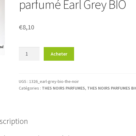
parfumé Earl Grey BIO
€
8,10
quantité
Acheter
de
Thé
Earl
Grey
UGS :
1326_earl-grey-bio-the-noir
Catégories :
THES NOIRS PARFUMES
,
THES NOIRS PARFUMES BI
BIO
Thé
noir
parfumé
Earl
scription
Grey
BIO