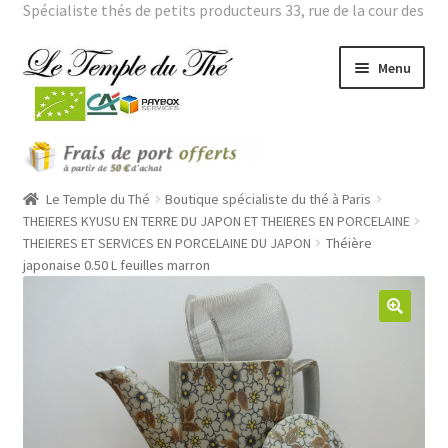
Spécialiste thés de petits producteurs 33, rue de la cour des
noues 75020 Paris Tél. : 01 43 66 01 98 |
Mon compte
Aller
Aller
Menu
à
au
la
contenu
navigation
Ouvrir
THES BIO
le
menu
Ouvrir
Le Temple du Thé
Boutique spécialiste du thé à Paris
THES VERTS GRANDES ORIGINES
enfant
le
THEIERES KYUSU EN TERRE DU JAPON ET THEIERES EN PORCELAINE
THEIERES ET SERVICES EN PORCELAINE DU JAPON
Théière
menu
Ouvrir
THES PARFUMES
japonaise 0.50 L feuilles marron
enfant
le
menu
Ouvrir
THEIERES
enfant
le
menu
ROOÏBOS
enfant