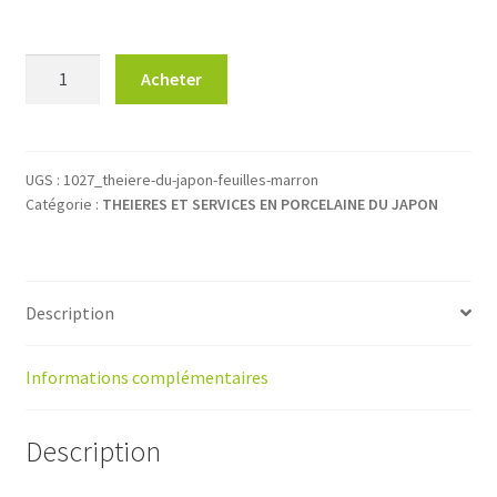
quantité
Acheter
de
Théière
japonaise
0.50
UGS :
1027_theiere-du-japon-feuilles-marron
Catégorie :
THEIERES ET SERVICES EN PORCELAINE DU JAPON
L
feuilles
marron
Description
Informations complémentaires
Description