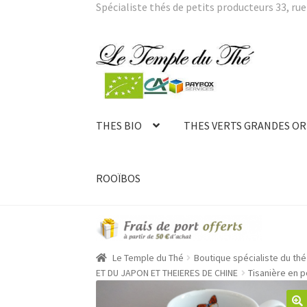
Spécialiste thés de petits producteurs 33, rue 
Aller
Aller
à
au
la
contenu
navigation
THES BIO
THES VERTS GRANDES OR
ROOÏBOS
Le Temple du Thé
Boutique spécialiste du thé 
ET DU JAPON ET THEIERES DE CHINE
Tisanière en p