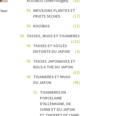
ROOÏBOS (thés rouges)
(30)
INFUSIONS PLANTES ET
Fleur
FRUITS SECHES
(17)
ROOÏBOS
(13)
TASSES, MUGS ET TISANIERES
(115)
TASSES ET SOCLES
EN FONTE DU JAPON
(4)
TASSES JAPONAISES ET
BOLS A THE DU JAPON
(63)
TISANIERES ET MUGS
DU JAPON
(48)
TISANIERES EN
PORCELAINE
D'ALLEMAGNE, DE
CHINE ET DU JAPON
ET THEIERES DE CHINE