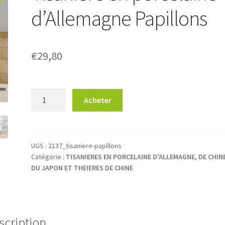
d’Allemagne Papillons
€
29,80
quantité
Acheter
de
Tisanière
en
porcelaine
UGS :
2137_tisaniere-papillons
Catégorie :
TISANIERES EN PORCELAINE D'ALLEMAGNE, DE CHIN
d’Allemagne
DU JAPON ET THEIERES DE CHINE
Papillons
scription