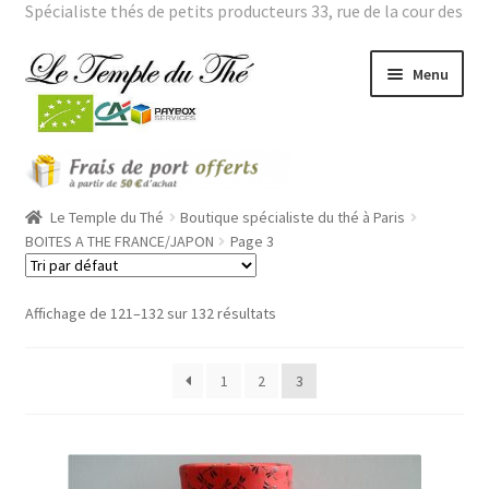
Spécialiste thés de petits producteurs 33, rue de la cour des
noues 75020 Paris Tél. : 01 43 66 01 98 |
Mon compte
Aller
Aller
Menu
à
au
la
contenu
navigation
Ouvrir
THES BIO
le
menu
Ouvrir
Le Temple du Thé
Boutique spécialiste du thé à Paris
THES VERTS GRANDES ORIGINES
enfant
le
BOITES A THE FRANCE/JAPON
Page 3
menu
Ouvrir
THES PARFUMES
enfant
le
Affichage de 121–132 sur 132 résultats
menu
Ouvrir
THEIERES
enfant
le
1
2
3
menu
ROOÏBOS
enfant