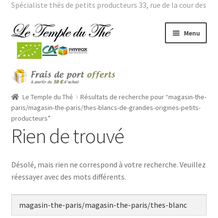
Spécialiste thés de petits producteurs 33, rue de la cour des
noues 75020 Paris Tél. : 01 43 66 01 98 |
Mon compte
Aller
Aller
Menu
à
au
la
contenu
navigation
Ouvrir
THES BIO
le
menu
Ouvrir
Le Temple du Thé
Résultats de recherche pour “magasin-the-
THES VERTS GRANDES ORIGINES
enfant
le
paris/magasin-the-paris/thes-blancs-de-grandes-origines-petits-
producteurs”
menu
Ouvrir
THES PARFUMES
Rien de trouvé
enfant
le
menu
Ouvrir
THEIERES
enfant
le
Désolé, mais rien ne correspond à votre recherche. Veuillez
menu
ROOÏBOS
réessayer avec des mots différents.
enfant