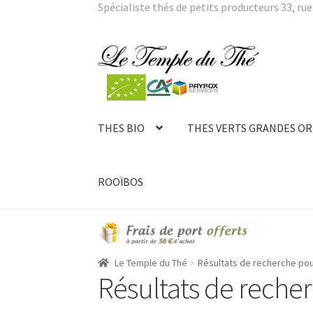
Spécialiste thés de petits producteurs 33, rue 
Aller
Aller
à
au
la
contenu
navigation
THES BIO
THES VERTS GRANDES OR
ROOÏBOS
Le Temple du Thé
Résultats de recherche po
Résultats de reche