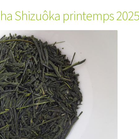
ha Shizuôka printemps 202