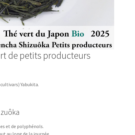
t de petits producteurs
cultivars) Yabukita.
izuôka
nes et de polyphénols.
t au long de la journée.