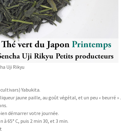
ha Uji Rikyu
cultivars) Yabukita.
iqueur jaune paille, au goût végétal, et un peu « beurré » .
ons.
bien démarrer votre journée.
n à 65° C, puis 2 min 30, et 3 min.
t