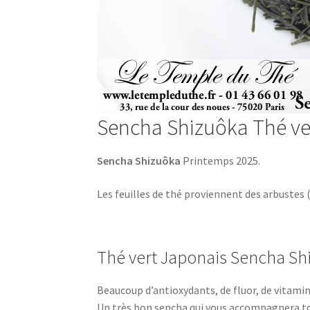
Sencha Shizuôka Thé ver
Sencha Shizuôka
Printemps 2025.
Les feuilles de thé proviennent des arbustes (
Thé vert Japonais Sencha Sh
Beaucoup d’antioxydants, de fluor, de vitami
Un très bon sencha qui vous accompagnera tou