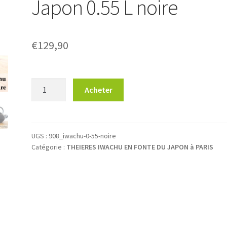
Japon 0.55 L noire
€
129,90
quantité
Acheter
de
Théière
Arare
IWACHU
UGS :
908_iwachu-0-55-noire
Catégorie :
THEIERES IWACHU EN FONTE DU JAPON à PARIS
Japon
0.55
L
noire