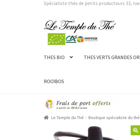
Spécialiste thés de petits producteurs 33, rue 
Aller
Aller
à
au
la
contenu
navigation
THES BIO
THES VERTS GRANDES OR
ROOÏBOS
Le Temple du Thé
Boutique spécialiste du thé 