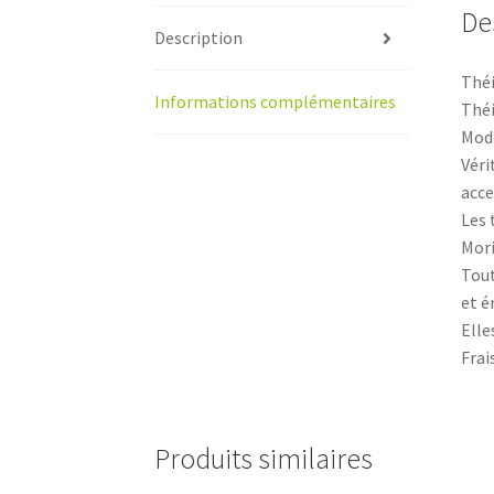
De
Description
Théi
Informations complémentaires
Théi
Modè
Véri
acce
Les 
Mori
Tout
et é
Elle
Frai
Produits similaires