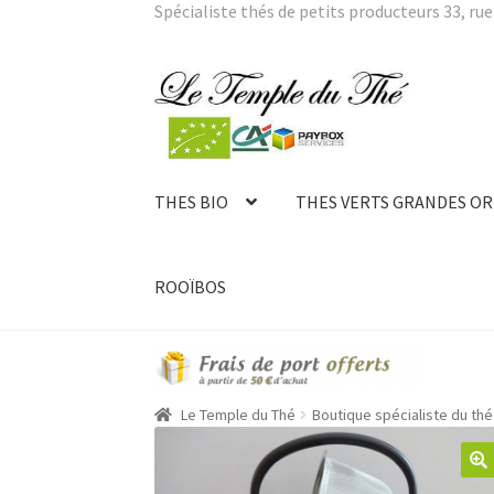
Spécialiste thés de petits producteurs 33, rue 
Aller
Aller
à
au
la
contenu
navigation
THES BIO
THES VERTS GRANDES OR
ROOÏBOS
Le Temple du Thé
Boutique spécialiste du thé 