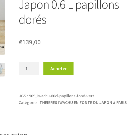
Japon 0.6 L papillons
dorés
€
139,00
quantité
Acheter
de
Théière
en
fonte
UGS :
909_iwachu-60cl-papillons-fond-vert
Catégorie :
THEIERES IWACHU EN FONTE DU JAPON à PARIS
IWACHU
Japon
0.6
L
papillons