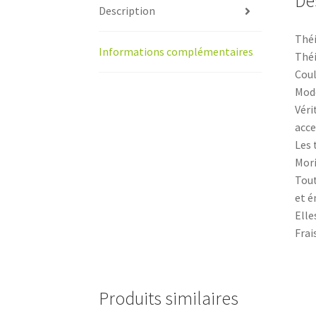
De
Description
Théi
Informations complémentaires
Thé
Coul
Modè
Véri
acce
Les 
Mori
Tout
et é
Elle
Frai
Produits similaires