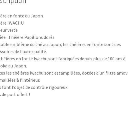
scription
dorés
ère en fonte du Japon.
ière IWACHU
eur verte.
le : Théière Papillons dorés
table emblème du thé au Japon, les théières en fonte sont des
ssoires de haute qualité.
théières en fonte Iwachu sont fabriquées depuis plus de 100 ans à
oka au Japon.
es les théières Iwachu sont estampillées, dotées d’un filtre amov
maillées à l’intérieur.
s font l’objet de contrôle rigoureux.
s de port offert !