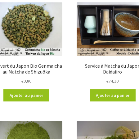
 vert du Japon Bio Genmaicha
Service à Matcha du Japo
au Matcha de Shizuôka
Daidaiiro
€
9,80
€
74,10
Ajouter au panier
Ajouter au panier