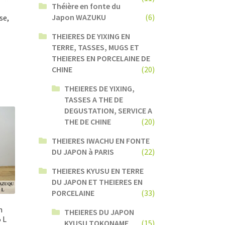
Théière en fonte du
Japon WAZUKU
(6)
se,
THEIERES DE YIXING EN
TERRE, TASSES, MUGS ET
THEIERES EN PORCELAINE DE
CHINE
(20)
THEIERES DE YIXING,
TASSES A THE DE
DEGUSTATION, SERVICE A
THE DE CHINE
(20)
THEIERES IWACHU EN FONTE
DU JAPON à PARIS
(22)
THEIERES KYUSU EN TERRE
DU JAPON ET THEIERES EN
PORCELAINE
(33)
n
THEIERES DU JAPON
 L
KYUSU TOKONAME
(15)