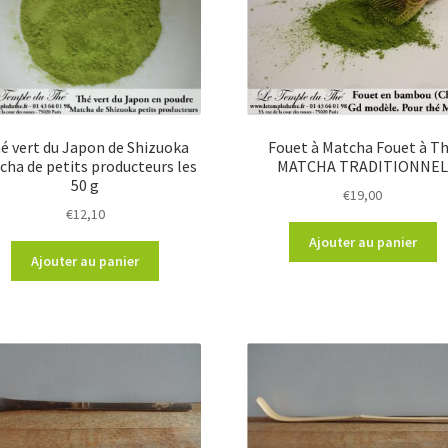
é vert du Japon de Shizuoka
Fouet à Matcha Fouet à T
cha de petits producteurs les
MATCHA TRADITIONNE
50 g
€
19,00
€
12,10
Ajouter au panier
Ajouter au panier