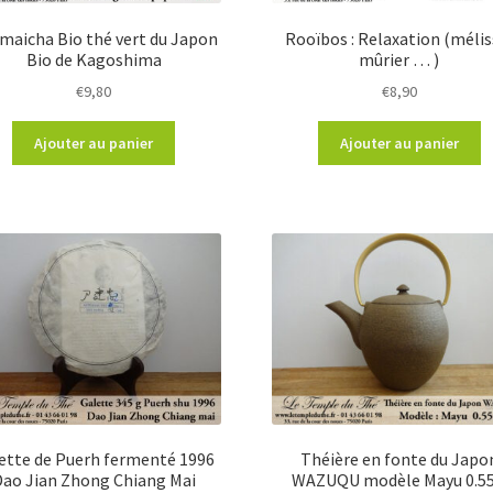
maicha Bio thé vert du Japon
Rooïbos : Relaxation (mélis
Bio de Kagoshima
mûrier … )
€
9,80
€
8,90
Ajouter au panier
Ajouter au panier
ette de Puerh fermenté 1996
Théière en fonte du Japo
Dao Jian Zhong Chiang Mai
WAZUQU modèle Mayu 0.55