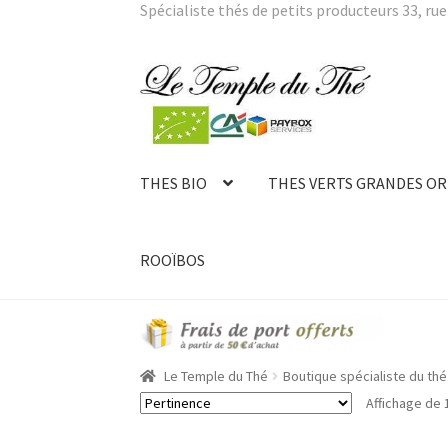
Spécialiste thés de petits producteurs 33, rue 
Aller
Aller
à
au
la
contenu
navigation
THES BIO
THES VERTS GRANDES OR
ROOÏBOS
Le Temple du Thé
Boutique spécialiste du thé 
Affichage de 