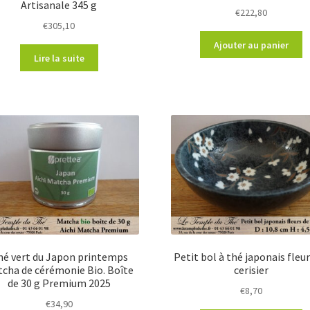
Artisanale 345 g
€
222,80
€
305,10
Ajouter au panier
Lire la suite
hé vert du Japon printemps
Petit bol à thé japonais fleur
cha de cérémonie Bio. Boîte
cerisier
de 30 g Premium 2025
€
8,70
€
34,90