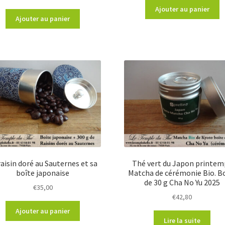
Ajouter au panier
Ajouter au panier
raisin doré au Sauternes et sa
Thé vert du Japon printem
boîte japonaise
Matcha de cérémonie Bio. B
de 30 g Cha No Yu 2025
€
35,00
€
42,80
Ajouter au panier
Lire la suite