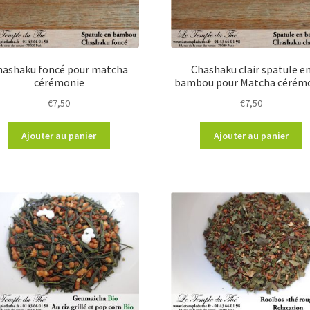
hashaku foncé pour matcha
Chashaku clair spatule e
cérémonie
bambou pour Matcha cérém
€
7,50
€
7,50
Ajouter au panier
Ajouter au panier