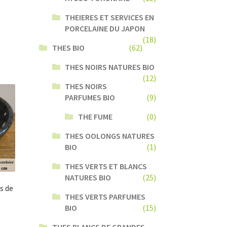
THEIERES ET SERVICES EN
PORCELAINE DU JAPON
(18)
THES BIO
(62)
THES NOIRS NATURES BIO
(12)
THES NOIRS
PARFUMES BIO
(9)
THE FUME
(0)
THES OOLONGS NATURES
BIO
(1)
THES VERTS ET BLANCS
NATURES BIO
(25)
s de
THES VERTS PARFUMES
BIO
(15)
THES BLANCS DE GRANDES