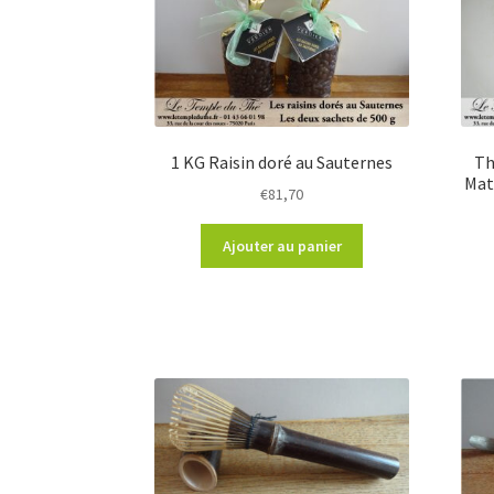
1 KG Raisin doré au Sauternes
Th
Mat
€
81,70
Ajouter au panier