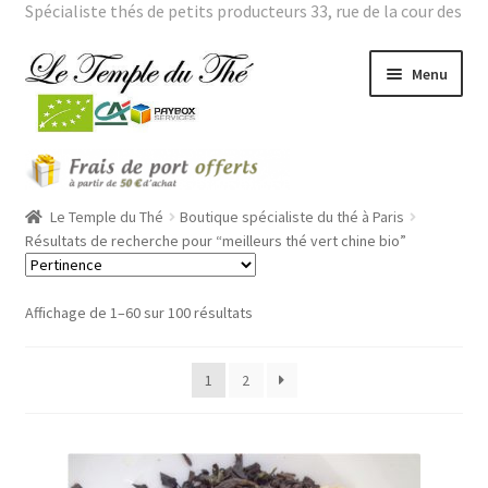
Spécialiste thés de petits producteurs 33, rue de la cour des
noues 75020 Paris Tél. : 01 43 66 01 98 |
Mon compte
Aller
Aller
Menu
à
au
la
contenu
navigation
Ouvrir
THES BIO
le
menu
Ouvrir
Le Temple du Thé
Boutique spécialiste du thé à Paris
THES VERTS GRANDES ORIGINES
enfant
le
Résultats de recherche pour “meilleurs thé vert chine bio”
menu
Ouvrir
THES PARFUMES
enfant
le
Affichage de 1–60 sur 100 résultats
menu
Ouvrir
THEIERES
enfant
le
1
2
menu
ROOÏBOS
enfant